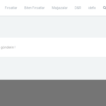
Fırsatlar
Biten Fırsatlar
Mağazalar
D&R
idefix
n gönderin
!