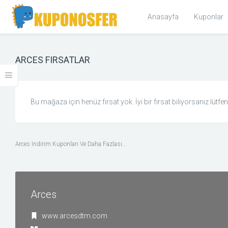
Anasayfa
Kuponlar
ARCES FIRSATLAR
KOLEKSIYONLAR
Cyber Monday 2017 Kupon ve Fırsatlar
Bu mağaza için henüz fırsat yok. İyi bir fırsat biliyorsanız
lütfe
KATEGORILER
Giyim ve Aksesuar
Arces İndirim Kuponları Ve Daha Fazlası...
Ev & Bahçe
Hediye, Kitap, Müzik ve Film
Arces
Kişisel Bakım ve Sağlık
www.arcesdtm.com