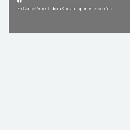
Yiyecek
En Güncel Arces İndirim Kodları kuponosfer.com'da
Oyun ve Oyuncak
Tatil ve Seyahat
Elektronik
Diğer
İnşaat
Üyelik
İLGILI
MAĞAZALAR
Hunter
0 Kupon | 0 Fırsat