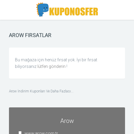
Toggle
Toggle
Search
navigation
AROW FIRSATLAR
Bu mağaza için henüz fırsat yok. İyi bir fırsat
biliyorsanız
lütfen gönderin
!
Arow İndirim Kuponları Ve Daha Fazlası...
Arow
www.arow.com.tr