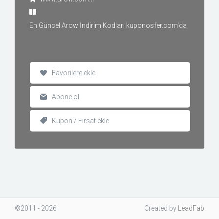
En Güncel Arow İndirim Kodları kuponosfer.com'da
Favorilere ekle
Abone ol
Kupon / Fırsat ekle
©2011 - 2026
Created
by
LeadFab