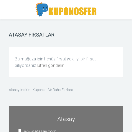
Toggle
Toggle
Search
navigation
ATASAY FIRSATLAR
Bu mağaza için henüz fırsat yok. İyi bir fırsat
biliyorsanız
lütfen gönderin
!
Atasay İndirim Kuponları Ve Daha Fazlası...
Atasay
www.atasay.com