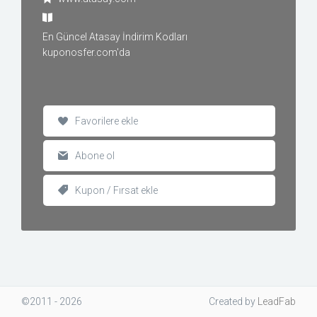
En Güncel Atasay İndirim Kodları
kuponosfer.com'da
Favorilere ekle
Abone ol
Kupon / Fırsat ekle
©2011 - 2026
Created
by
LeadFab