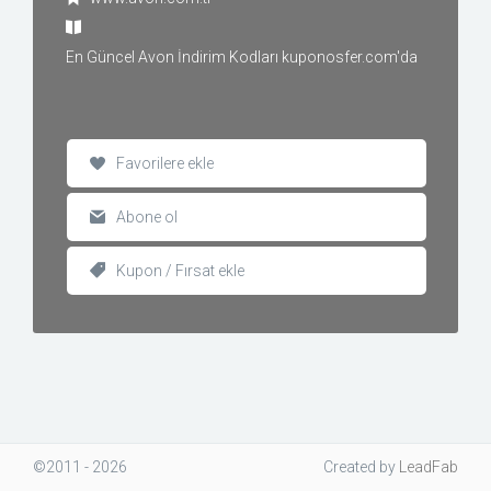
En Güncel Avon İndirim Kodları kuponosfer.com'da
Favorilere ekle
Abone ol
Kupon / Fırsat ekle
©2011 - 2026
Created
by
LeadFab