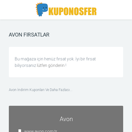
Toggle
Toggle
Search
navigation
AVON FIRSATLAR
Bu mağaza için henüz fırsat yok. İyi bir fırsat
biliyorsanız
lütfen gönderin
!
Avon İndirim Kuponları Ve Daha Fazlası...
Avon
www.avon.com.tr