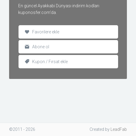
En güncel Ayakkabi Dünyası indirim kodları
kuponosfer.com'da.
Favorilere ekle
Abone ol
Kupon / Fırsat ekle
©2011 - 2026
Created
by
LeadFab