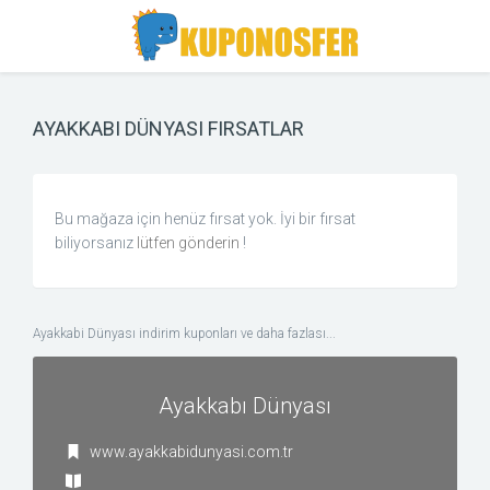
Toggle
Toggle
Search
navigation
AYAKKABI DÜNYASI FIRSATLAR
Bu mağaza için henüz fırsat yok. İyi bir fırsat
biliyorsanız
lütfen gönderin
!
Ayakkabi Dünyası indirim kuponları ve daha fazlası...
Ayakkabı Dünyası
www.ayakkabidunyasi.com.tr