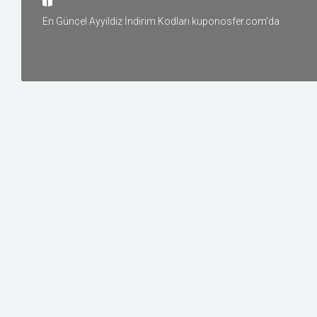
Yiyecek
En Güncel Ayyildiz İndirim Kodları kuponosfer.com'da
Oyun ve Oyuncak
Tatil ve Seyahat
Elektronik
Diğer
İnşaat
Üyelik
İLGILI
MAĞAZALAR
Sedanur
0 Kupon | 0 Fırsat