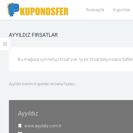
Anasayfa
Kuponlar
AYYILDIZ FIRSATLAR
KOLEKSIYONLAR
Cyber Monday 2017 Kupon ve Fırsatlar
Bu mağaza için henüz fırsat yok. İyi bir fırsat biliyorsanız
lütfe
KATEGORILER
Giyim ve Aksesuar
Ayyildiz İndirim Kuponları Ve Daha Fazlası...
Ev & Bahçe
Hediye, Kitap, Müzik ve Film
Ayyıldız
Kişisel Bakım ve Sağlık
www.ayyildiz.com.tr