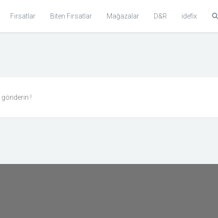
Fırsatlar
Biten Fırsatlar
Mağazalar
D&R
idefix
n gönderin
!