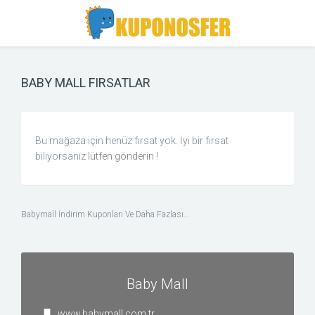
Toggle
Toggle
Search
navigation
BABY MALL FIRSATLAR
Bu mağaza için henüz fırsat yok. İyi bir fırsat
biliyorsanız
lütfen gönderin
!
Babymall İndirim Kuponları Ve Daha Fazlası...
Baby Mall
www.babymall.com.tr