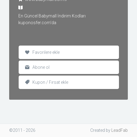
En Güncel Babymall İndirim Kodları
kuponosfer.com'da
Favorilere ekle
Abone ol
Kupon / Fırsat ekle
©2011 - 2026
Created
by
LeadFab