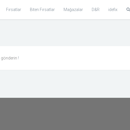
Fırsatlar
Biten Fırsatlar
Mağazalar
D&R
idefix
n gönderin
!