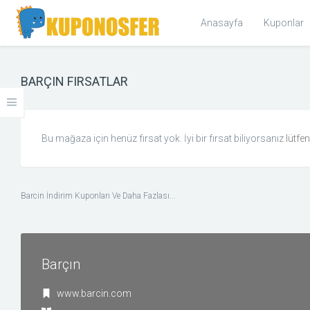
Anasayfa
Kuponlar
BARÇIN FIRSATLAR
KOLEKSIYONLAR
Cyber Monday 2017 Kupon ve Fırsatlar
Bu mağaza için henüz fırsat yok. İyi bir fırsat biliyorsanız
lütfe
KATEGORILER
Giyim ve Aksesuar
Barcin İndirim Kuponları Ve Daha Fazlası...
Ev & Bahçe
Hediye, Kitap, Müzik ve Film
Barçın
Kişisel Bakım ve Sağlık
www.barcin.com