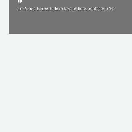
Yiyecek
En Güncel Barcin İndirim Kodları kuponosfer.com'da
Oyun ve Oyuncak
Tatil ve Seyahat
Elektronik
Diğer
İnşaat
Üyelik
İLGILI
MAĞAZALAR
agoda
0 Kupon | 0 Fırsat