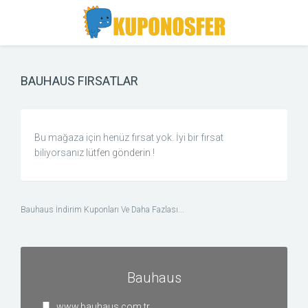
Toggle
Toggle
Search
navigation
BAUHAUS FIRSATLAR
Bu mağaza için henüz fırsat yok. İyi bir fırsat
biliyorsanız
lütfen gönderin
!
Bauhaus İndirim Kuponları Ve Daha Fazlası...
Bauhaus
www.bauhaus.com.tr