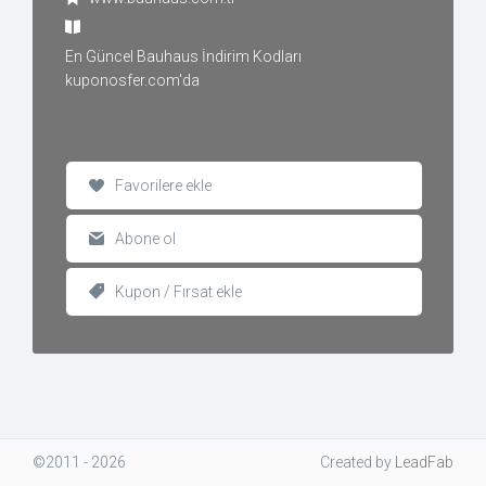
En Güncel Bauhaus İndirim Kodları
kuponosfer.com'da
Favorilere ekle
Abone ol
Kupon / Fırsat ekle
©2011 - 2026
Created
by
LeadFab