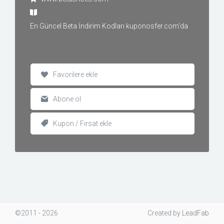
En Güncel Beta İndirim Kodları kuponosfer.com'da
Favorilere ekle
Abone ol
Kupon / Fırsat ekle
©2011 - 2026
Created
by
LeadFab