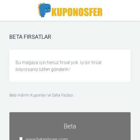
Toggle
Toggle
Search
navigation
BETA FIRSATLAR
Bu mağaza için henüz fırsat yok. İyi bir fırsat
biliyorsanız
lütfen gönderin
!
Beta İndirim Kuponları Ve Daha Fazlası...
Beta
www.betashoes.com