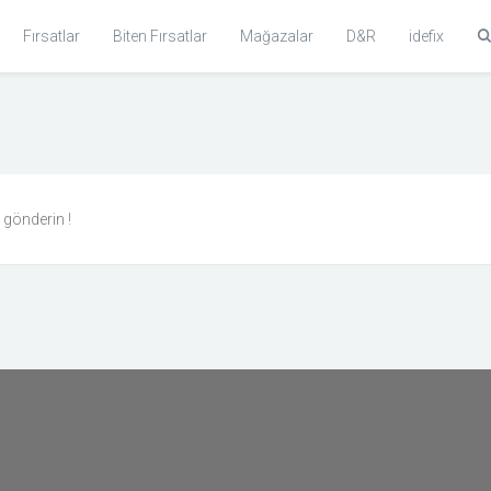
Fırsatlar
Biten Fırsatlar
Mağazalar
D&R
idefix
n gönderin
!