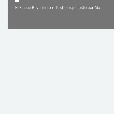
Yiyecek
En Güncel Boyner İndirim Kodları kuponosfer.com'da
Oyun ve Oyuncak
Tatil ve Seyahat
Elektronik
Diğer
İnşaat
Üyelik
İLGILI
MAĞAZALAR
New Balance
0 Kupon | 0 Fırsat