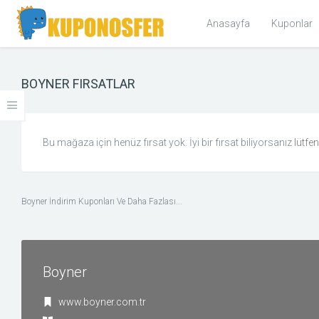
Anasayfa
Kuponlar
BOYNER FIRSATLAR
KOLEKSIYONLAR
Cyber Monday 2017 Kupon ve Fırsatlar
Bu mağaza için henüz fırsat yok. İyi bir fırsat biliyorsanız
lütfe
KATEGORILER
Giyim ve Aksesuar
Boyner İndirim Kuponları Ve Daha Fazlası...
Ev & Bahçe
Hediye, Kitap, Müzik ve Film
Boyner
Kişisel Bakım ve Sağlık
www.boyner.com.tr