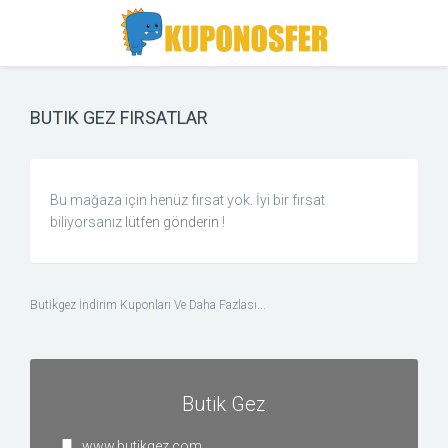
Toggle
Toggle
Search
navigation
BUTIK GEZ FIRSATLAR
Bu mağaza için henüz fırsat yok. İyi bir fırsat
biliyorsanız
lütfen gönderin
!
Butikgez İndirim Kuponları Ve Daha Fazlası...
Butik Gez
www.butikgez.com