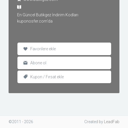
En Güncel Butikgez İndirim Kodları
kuponosfer.com'da
Favorilere ekle
Abone ol
Kupon / Fırsat ekle
©2011 - 2026
Created
by
LeadFab