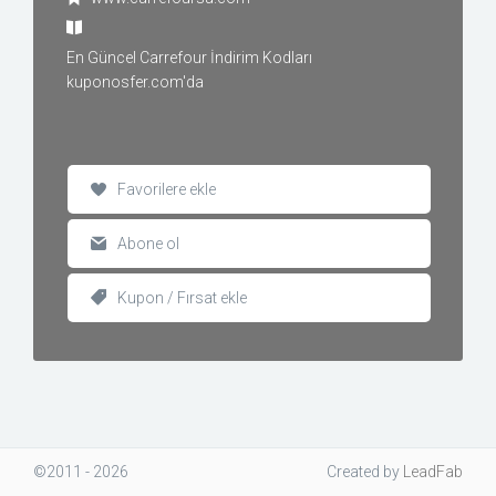
En Güncel Carrefour İndirim Kodları
kuponosfer.com'da
Favorilere ekle
Abone ol
Kupon / Fırsat ekle
©2011 - 2026
Created
by
LeadFab