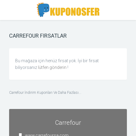
Toggle
Toggle
Search
navigation
CARREFOUR FIRSATLAR
Bu mağaza için henüz fırsat yok. İyi bir fırsat
biliyorsanız
lütfen gönderin
!
Carrefour İndirim Kuponları Ve Daha Fazlası...
Carrefour
www.carrefoursa.com