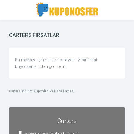
Toggle
Toggle
Search
navigation
CARTERS FIRSATLAR
Bu mağaza için henüz fırsat yok. İyi bir fırsat
biliyorsanız
lütfen gönderin
!
Carters İndirim Kuponları Ve Daha Fazlası...
Carters
www.cartersoshkosh.com.tr