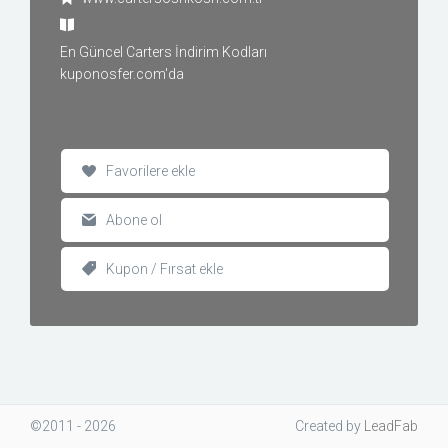
En Güncel Carters İndirim Kodları
kuponosfer.com'da
Favorilere ekle
Abone ol
Kupon / Fırsat ekle
©2011 - 2026
Created
by
LeadFab