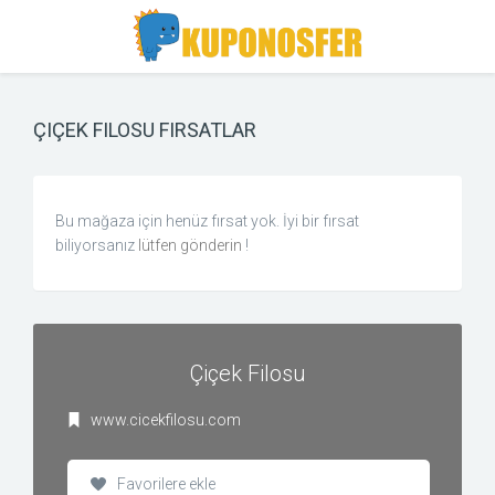
Toggle
Toggle
Search
navigation
ÇIÇEK FILOSU FIRSATLAR
Bu mağaza için henüz fırsat yok. İyi bir fırsat
biliyorsanız
lütfen gönderin
!
Çiçek Filosu
www.cicekfilosu.com
Favorilere ekle