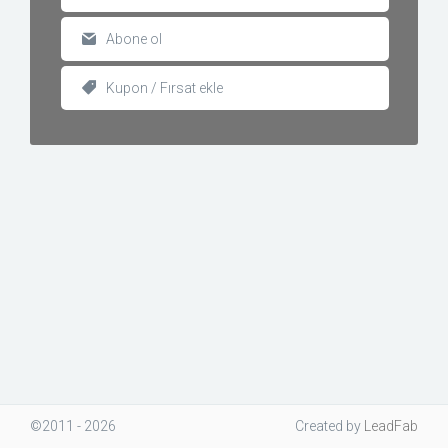
Abone ol
Kupon / Fırsat ekle
©2011 - 2026
Created
by
LeadFab