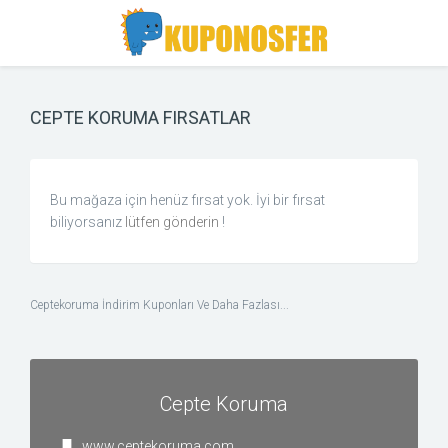
Toggle
Toggle
Search
navigation
CEPTE KORUMA FIRSATLAR
Bu mağaza için henüz fırsat yok. İyi bir fırsat
biliyorsanız
lütfen gönderin
!
Ceptekoruma İndirim Kuponları Ve Daha Fazlası...
Cepte Koruma
www.ceptekoruma.com