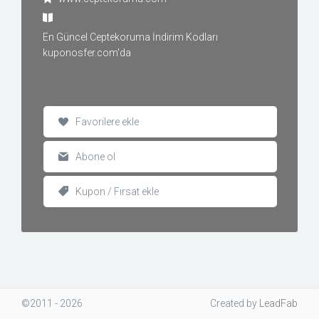
En Güncel Ceptekoruma İndirim Kodları
kuponosfer.com'da
Favorilere ekle
Abone ol
Kupon / Fırsat ekle
©2011 - 2026
Created
by
LeadFab