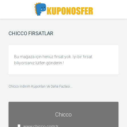
Toggle
Toggle
Search
navigation
CHICCO FIRSATLAR
Bu mağaza için henüz fırsat yok. İyi bir fırsat
biliyorsanız
lütfen gönderin
!
Chicco İndirim Kuponları Ve Daha Fazlası...
Chicco
www.chicco.com.tr