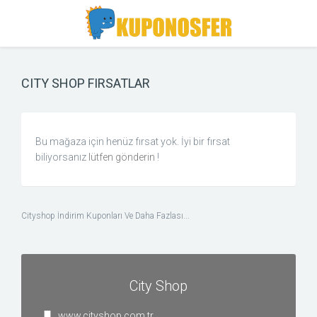
Toggle
Toggle
Search
navigation
CITY SHOP FIRSATLAR
Bu mağaza için henüz fırsat yok. İyi bir fırsat
biliyorsanız
lütfen gönderin
!
Cityshop İndirim Kuponları Ve Daha Fazlası...
City Shop
www.cityshop.com.tr