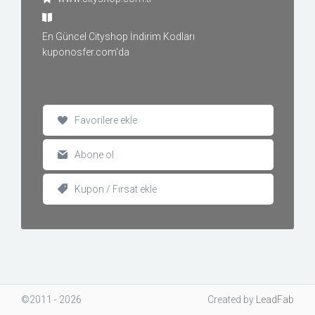
En Güncel Cityshop İndirim Kodları
kuponosfer.com'da
Favorilere ekle
Abone ol
Kupon / Fırsat ekle
©2011 - 2026
Created
by
LeadFab