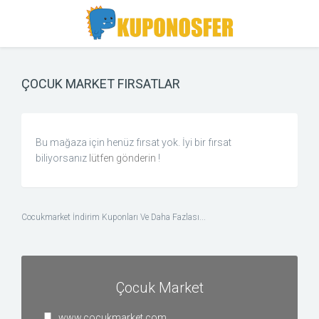
Toggle
Toggle
Search
navigation
ÇOCUK MARKET FIRSATLAR
Bu mağaza için henüz fırsat yok. İyi bir fırsat
biliyorsanız
lütfen gönderin
!
Cocukmarket İndirim Kuponları Ve Daha Fazlası...
Çocuk Market
www.cocukmarket.com