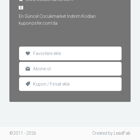
En Güncel Cocukmarket İndirim Kodları
kuponosfer.com'da
Favorilere ekle
Abone ol
Kupon / Fırsat ekle
©2011 - 2026
Created
by
LeadFab