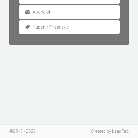
Abone ol
Kupon / Fırsat ekle
©2011 - 2026
Created
by
LeadFab