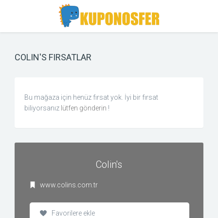
Toggle
Toggle
Search
navigation
COLIN'S FIRSATLAR
Bu mağaza için henüz fırsat yok. İyi bir fırsat
biliyorsanız
lütfen gönderin
!
Colin's
www.colins.com.tr
Favorilere ekle