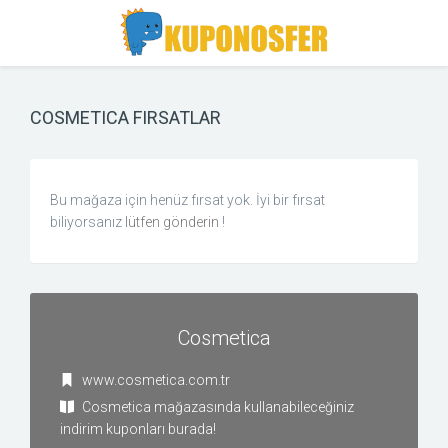
Toggle
Toggle
Search
navigation
COSMETICA FIRSATLAR
Bu mağaza için henüz fırsat yok. İyi bir fırsat
biliyorsanız
lütfen gönderin
!
Cosmetica
www.cosmetica.com.tr
Cosmetica mağazasında kullanabileceğiniz
indirim kuponları burada!