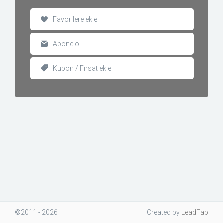
Favorilere ekle
Abone ol
Kupon / Fırsat ekle
©2011 - 2026
Created
by
LeadFab