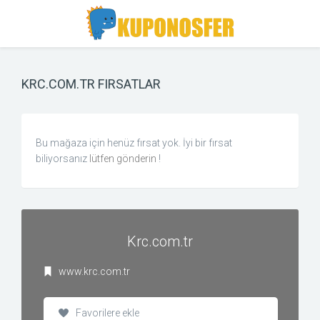
Toggle
Toggle
Search
navigation
KRC.COM.TR FIRSATLAR
Bu mağaza için henüz fırsat yok. İyi bir fırsat
biliyorsanız
lütfen gönderin
!
Krc.com.tr
www.krc.com.tr
Favorilere ekle