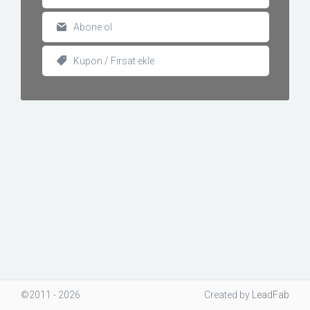
Abone ol
Kupon / Fırsat ekle
©2011 - 2026
Created
by
LeadFab