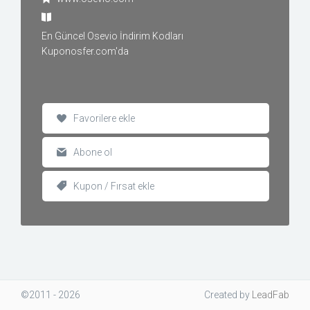
En Güncel Osevio İndirim Kodları
Kuponosfer.com'da
Favorilere ekle
Abone ol
Kupon / Fırsat ekle
©2011 - 2026
Created
by
LeadFab