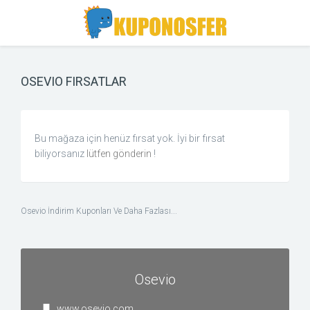
Toggle
Toggle
Search
navigation
OSEVIO FIRSATLAR
Bu mağaza için henüz fırsat yok. İyi bir fırsat
biliyorsanız
lütfen gönderin
!
Osevio İndirim Kuponları Ve Daha Fazlası...
Osevio
www.osevio.com