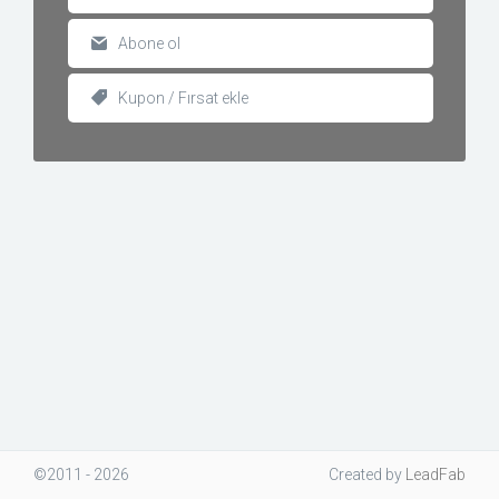
Abone ol
Kupon / Fırsat ekle
©2011 - 2026
Created
by
LeadFab