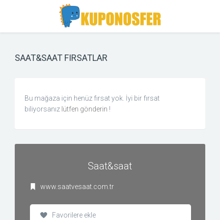
Toggle
Toggle
Search
navigation
SAAT&SAAT FIRSATLAR
Bu mağaza için henüz fırsat yok. İyi bir fırsat
biliyorsanız
lütfen gönderin
!
Saat&saat
www.saatvesaat.com.tr
Favorilere ekle