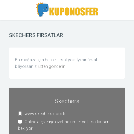
Toggle
Toggle
Search
navigation
SKECHERS FIRSATLAR
Bu mağaza için henüz fırsat yok. İyi bir fırsat
biliyorsanız
lütfen gönderin
!
Skechers
www.skechers.com.tr
Online alışverişe özel indirimler ve fırsatlar seni
bekliyor