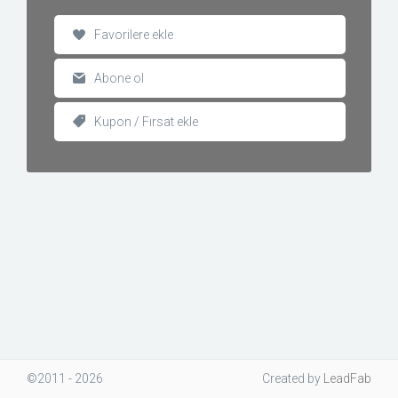
Favorilere ekle
Abone ol
Kupon / Fırsat ekle
©2011 - 2026
Created
by
LeadFab