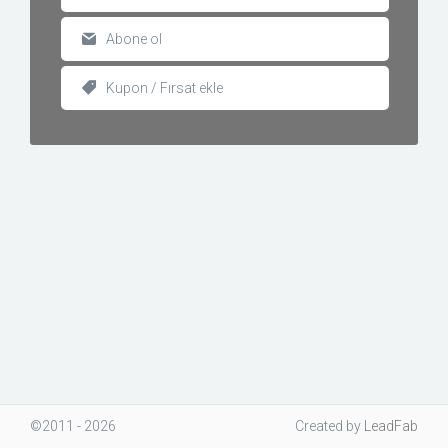
Abone ol
Kupon / Fırsat ekle
©2011 - 2026
Created
by
LeadFab