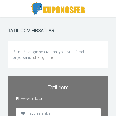
Toggle
Toggle
Search
navigation
TATIL.COM FIRSATLAR
Bu mağaza için henüz fırsat yok. İyi bir fırsat
biliyorsanız
lütfen gönderin
!
Tatil.com
www.tatil.com
Favorilere ekle