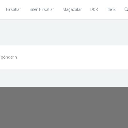
Fırsatlar
Biten Fırsatlar
Mağazalar
D&R
idefix
n gönderin
!