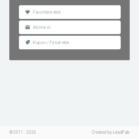
Favorilere ekle
Abone ol
Kupon / Fırsat ekle
©2011 - 2026
Created
by
LeadFab