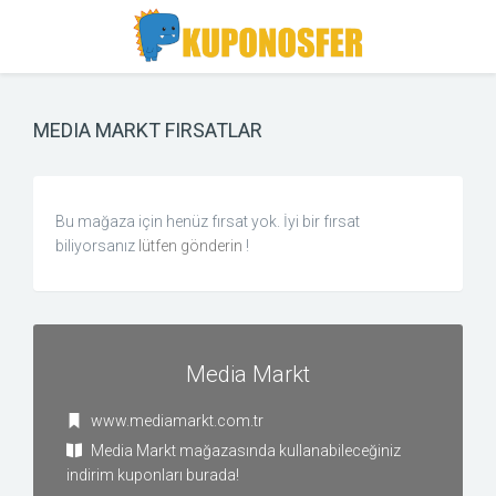
Toggle
Toggle
Search
navigation
MEDIA MARKT FIRSATLAR
Bu mağaza için henüz fırsat yok. İyi bir fırsat
biliyorsanız
lütfen gönderin
!
Media Markt
www.mediamarkt.com.tr
Media Markt mağazasında kullanabileceğiniz
indirim kuponları burada!