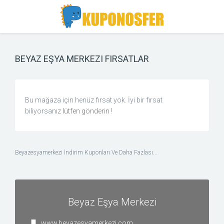
Toggle
Toggle
Search
navigation
BEYAZ EŞYA MERKEZI FIRSATLAR
Bu mağaza için henüz fırsat yok. İyi bir fırsat
biliyorsanız
lütfen gönderin
!
Beyazesyamerkezi İndirim Kuponları Ve Daha Fazlası...
Beyaz Eşya Merkezi
www.beyazesyamerkezi.com