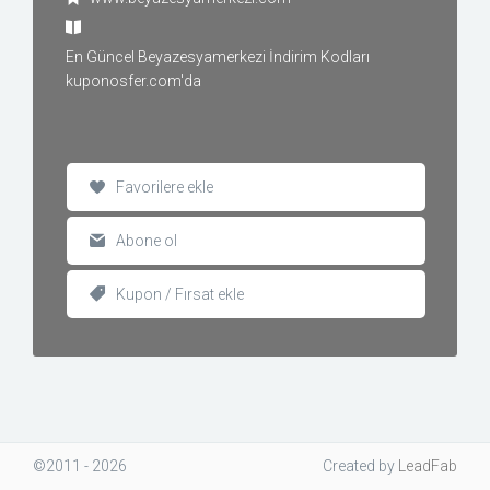
En Güncel Beyazesyamerkezi İndirim Kodları
kuponosfer.com'da
Favorilere ekle
Abone ol
Kupon / Fırsat ekle
©2011 - 2026
Created
by
LeadFab