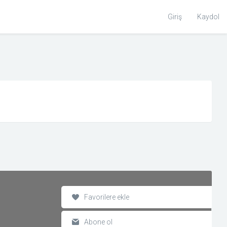
Toggle
Giriş
Kaydol
Search
Favorilere ekle
Abone ol