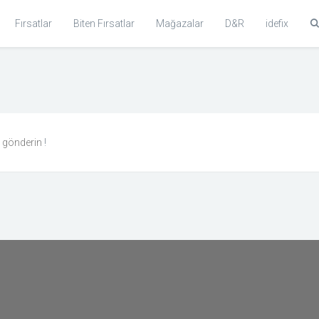
Fırsatlar
Biten Fırsatlar
Mağazalar
D&R
idefix
n gönderin
!