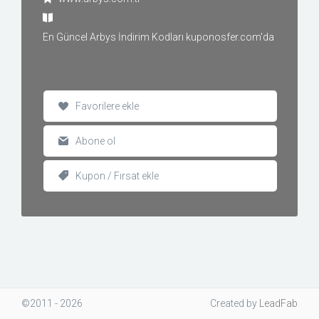
En Güncel Arbys İndirim Kodları kuponosfer.com'da
Favorilere ekle
Abone ol
Kupon / Fırsat ekle
©2011 - 2026
Created
by
LeadFab