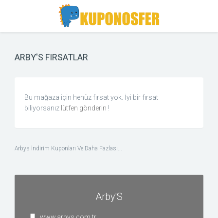
Toggle
Toggle
Search
navigation
ARBY'S FIRSATLAR
Bu mağaza için henüz fırsat yok. İyi bir fırsat
biliyorsanız
lütfen gönderin
!
Arbys İndirim Kuponları Ve Daha Fazlası...
Arby'S
www.arbys.com.tr