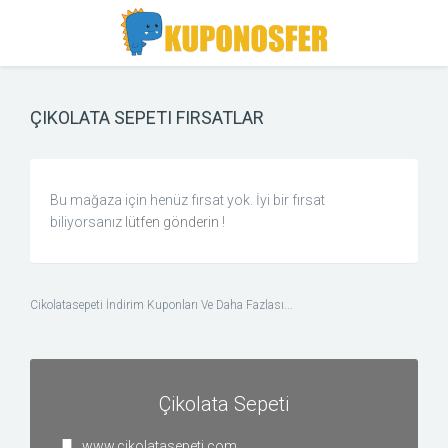
Toggle
Toggle
Search
navigation
ÇIKOLATA SEPETI FIRSATLAR
Bu mağaza için henüz fırsat yok. İyi bir fırsat
biliyorsanız
lütfen gönderin
!
Cikolatasepeti İndirim Kuponları Ve Daha Fazlası...
Çikolata Sepeti
www.cikolatasepeti.com