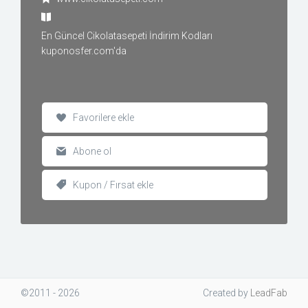
En Güncel Cikolatasepeti İndirim Kodları
kuponosfer.com'da
Favorilere ekle
Abone ol
Kupon / Fırsat ekle
©2011 - 2026
Created
by
LeadFab