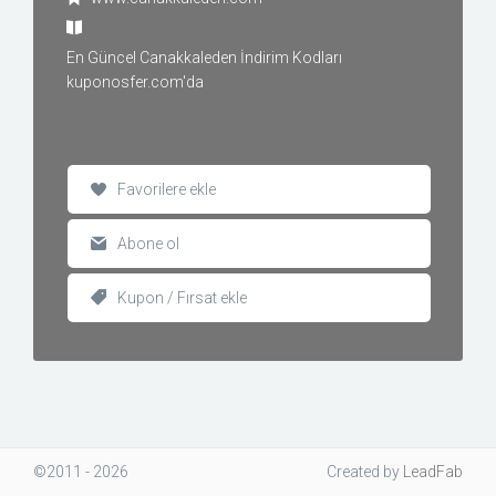
En Güncel Canakkaleden İndirim Kodları
kuponosfer.com'da
Favorilere ekle
Abone ol
Kupon / Fırsat ekle
©2011 - 2026
Created
by
LeadFab