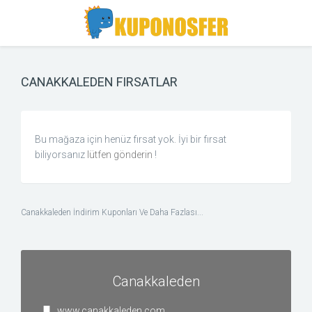
Toggle
Toggle
Search
navigation
CANAKKALEDEN FIRSATLAR
Bu mağaza için henüz fırsat yok. İyi bir fırsat
biliyorsanız
lütfen gönderin
!
Canakkaleden İndirim Kuponları Ve Daha Fazlası...
Canakkaleden
www.canakkaleden.com