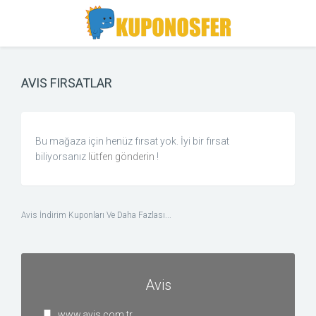
Toggle
Toggle
Search
navigation
AVIS FIRSATLAR
Bu mağaza için henüz fırsat yok. İyi bir fırsat
biliyorsanız
lütfen gönderin
!
Avis İndirim Kuponları Ve Daha Fazlası...
Avis
www.avis.com.tr