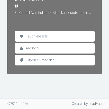
En Güncel Avis İndirim Kodları kuponosfer.com'da
Favorilere ekle
Abone ol
Kupon / Fırsat ekle
©2011 - 2026
Created
by
LeadFab