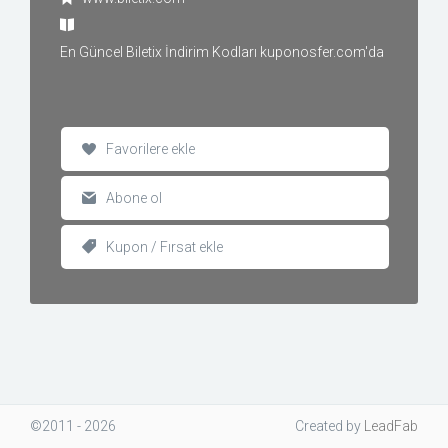
En Güncel Biletix İndirim Kodları kuponosfer.com'da
Favorilere ekle
Abone ol
Kupon / Fırsat ekle
©2011 - 2026
Created
by
LeadFab