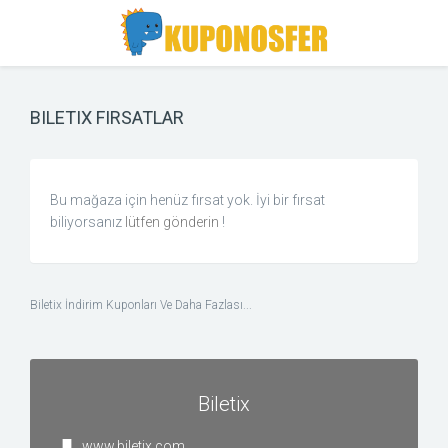
Toggle
Toggle
Search
navigation
BILETIX FIRSATLAR
Bu mağaza için henüz fırsat yok. İyi bir fırsat
biliyorsanız
lütfen gönderin
!
Biletix İndirim Kuponları Ve Daha Fazlası...
Biletix
www.biletix.com