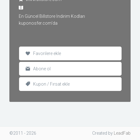
En Güncel Billstore İndirim Kodları
kuponosfer.com'da
Favorilere ekle
Abone ol
Kupon / Fırsat ekle
©2011 - 2026
Created
by
LeadFab