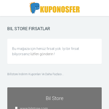
Toggle
Toggle
Search
navigation
BIL STORE FIRSATLAR
Bu mağaza için henüz fırsat yok. İyi bir fırsat
biliyorsanız
lütfen gönderin
!
Billstore İndirim Kuponları Ve Daha Fazlası...
Bil Store
www.bilstore.com