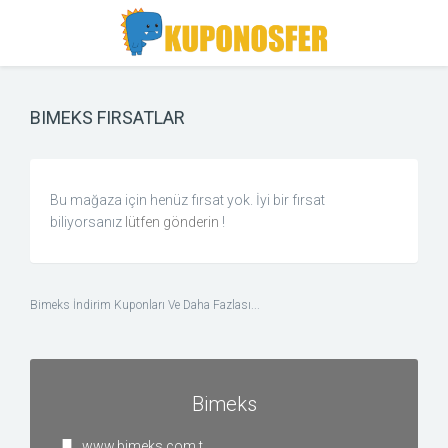
Toggle
Toggle
Search
navigation
BIMEKS FIRSATLAR
Bu mağaza için henüz fırsat yok. İyi bir fırsat
biliyorsanız
lütfen gönderin
!
Bimeks İndirim Kuponları Ve Daha Fazlası...
Bimeks
www.bimeks.com.t