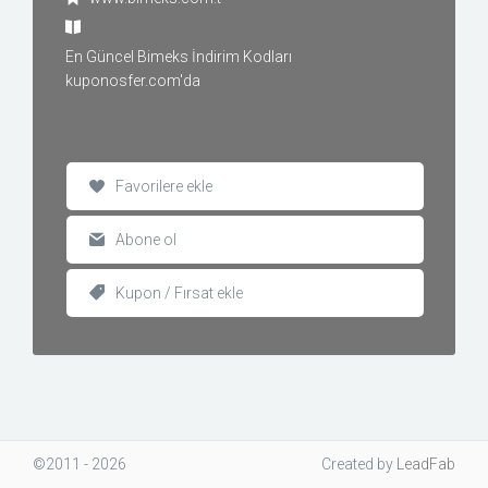
En Güncel Bimeks İndirim Kodları
kuponosfer.com'da
Favorilere ekle
Abone ol
Kupon / Fırsat ekle
©2011 - 2026
Created
by
LeadFab