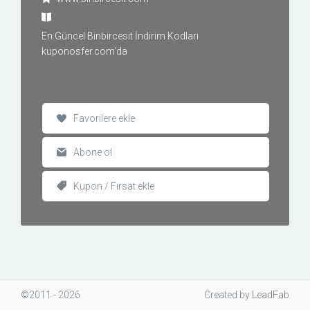
En Güncel Binbircesit İndirim Kodları
kuponosfer.com'da
Favorilere ekle
Abone ol
Kupon / Fırsat ekle
©2011 - 2026
Created
by
LeadFab