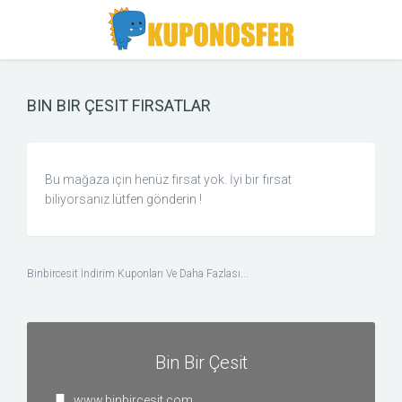
Toggle
Toggle
Search
navigation
BIN BIR ÇESIT FIRSATLAR
Bu mağaza için henüz fırsat yok. İyi bir fırsat
biliyorsanız
lütfen gönderin
!
Binbircesit İndirim Kuponları Ve Daha Fazlası...
Bin Bir Çesit
www.binbircesit.com