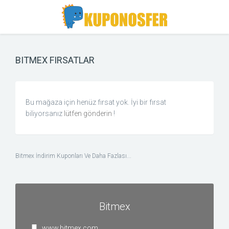
Toggle
Toggle
Search
navigation
BITMEX FIRSATLAR
Bu mağaza için henüz fırsat yok. İyi bir fırsat
biliyorsanız
lütfen gönderin
!
Bitmex İndirim Kuponları Ve Daha Fazlası...
Bitmex
www.bitmex.com