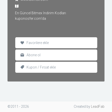
En Güncel Bitmex İndirim Kodları
kuponosfer.com'da
Favorilere ekle
Abone ol
Kupon / Fırsat ekle
©2011 - 2026
Created
by
LeadFab