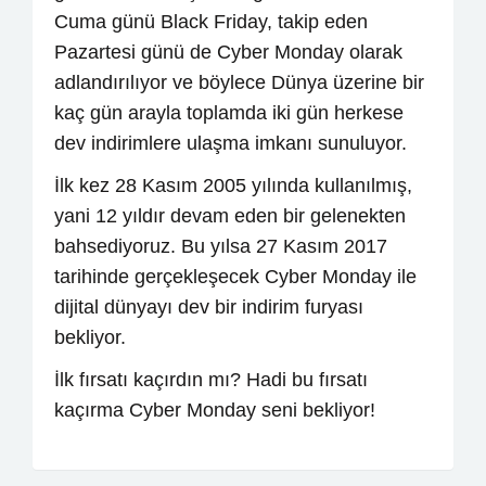
Cuma günü Black Friday, takip eden
Pazartesi günü de Cyber Monday olarak
adlandırılıyor ve böylece Dünya üzerine bir
kaç gün arayla toplamda iki gün herkese
dev indirimlere ulaşma imkanı sunuluyor.
İlk kez 28 Kasım 2005 yılında kullanılmış,
yani 12 yıldır devam eden bir gelenekten
bahsediyoruz. Bu yılsa 27 Kasım 2017
tarihinde gerçekleşecek Cyber Monday ile
dijital dünyayı dev bir indirim furyası
bekliyor.
İlk fırsatı kaçırdın mı? Hadi bu fırsatı
kaçırma Cyber Monday seni bekliyor!