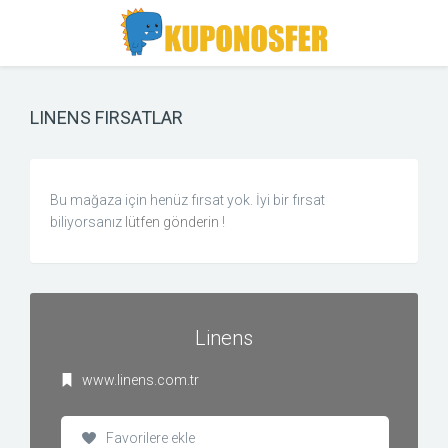
Toggle
Toggle
Search
navigation
LINENS FIRSATLAR
Bu mağaza için henüz fırsat yok. İyi bir fırsat
biliyorsanız
lütfen gönderin
!
Linens
www.linens.com.tr
Favorilere ekle