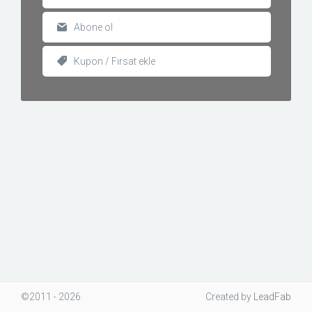
Abone ol
Kupon / Fırsat ekle
©2011 - 2026
Created
by
LeadFab