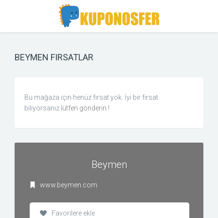
Toggle
Toggle
Search
navigation
BEYMEN FIRSATLAR
Bu mağaza için henüz fırsat yok. İyi bir fırsat
biliyorsanız
lütfen gönderin
!
Beymen
www.beymen.com
Favorilere ekle