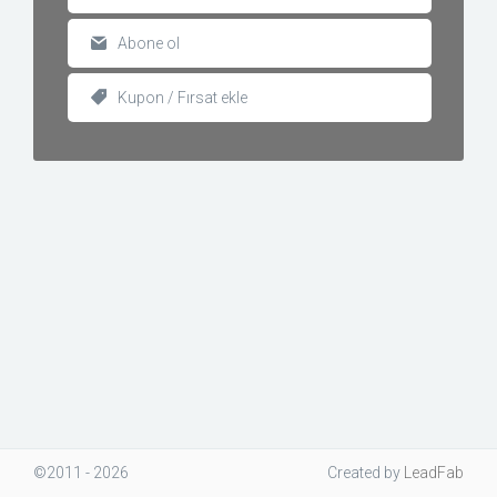
Abone ol
Kupon / Fırsat ekle
©2011 - 2026
Created
by
LeadFab