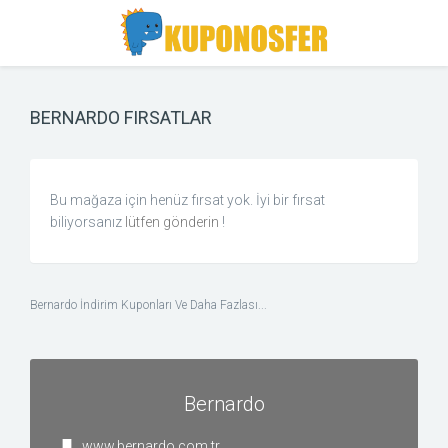
Toggle
Toggle
Search
navigation
BERNARDO FIRSATLAR
Bu mağaza için henüz fırsat yok. İyi bir fırsat
biliyorsanız
lütfen gönderin
!
Bernardo İndirim Kuponları Ve Daha Fazlası...
Bernardo
www.bernardo.com.tr