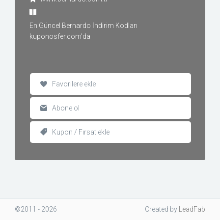
En Güncel Bernardo İndirim Kodları
kuponosfer.com'da
Favorilere ekle
Abone ol
Kupon / Fırsat ekle
©2011 - 2026
Created
by
LeadFab