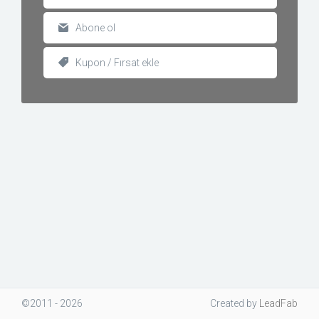
Abone ol
Kupon / Fırsat ekle
©2011 - 2026
Created
by
LeadFab