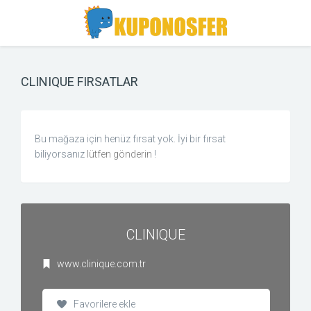
Toggle
Toggle
Search
navigation
CLINIQUE FIRSATLAR
Bu mağaza için henüz fırsat yok. İyi bir fırsat
biliyorsanız
lütfen gönderin
!
CLINIQUE
www.clinique.com.tr
Favorilere ekle