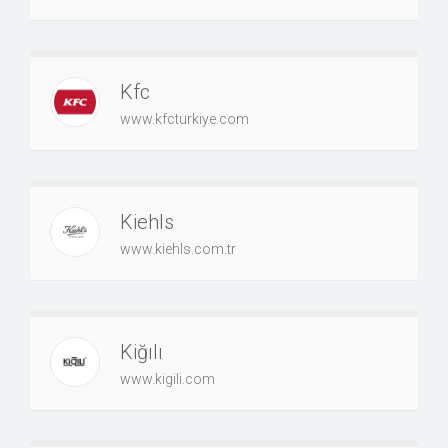
Kfc
www.kfcturkiye.com
Kiehls
www.kiehls.com.tr
Kiğılı
www.kigili.com