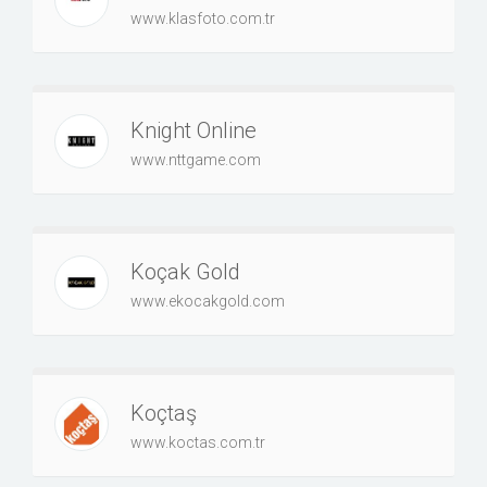
www.klasfoto.com.tr
Knight Online
www.nttgame.com
Koçak Gold
www.ekocakgold.com
Koçtaş
www.koctas.com.tr